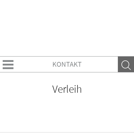
KONTAKT
Über Uns
Verleih
Ratgeber
Krankheiten & Therapie
GESUND IM ALTER